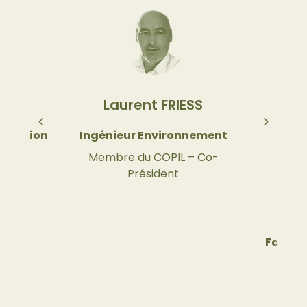
IN
Laurent FRIESS
Mar
bonation
Ingénieur Environnement
Facilit
– Co-
Membre du COPIL – Co-
Président
M