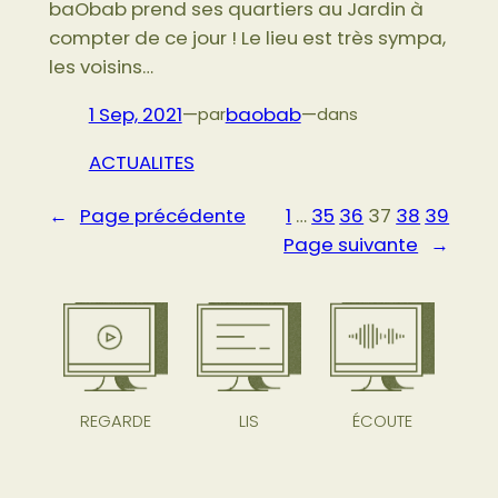
baObab prend ses quartiers au Jardin à
compter de ce jour ! Le lieu est très sympa,
les voisins…
1 Sep, 2021
—
baobab
—
par
dans
ACTUALITES
←
Page précédente
1
…
35
36
37
38
39
Page suivante
→
REGARDE
LIS
ÉCOUTE